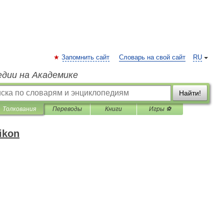
Запомнить сайт
Словарь на свой сайт
RU
едии на Академике
Найти!
Толкования
Переводы
Книги
Игры ⚽
ikon