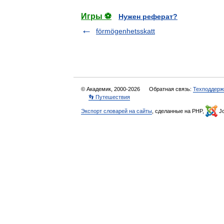
Игры ⚽
Нужен реферат?
förmögenhetsskatt
© Академик, 2000-2026
Обратная связь:
Техподдерж
👣 Путешествия
Экспорт словарей на сайты
, сделанные на PHP,
Jo