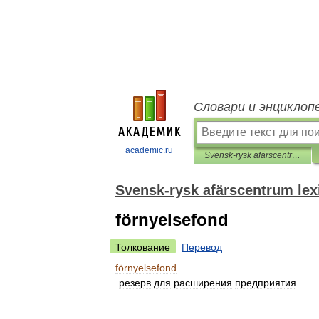
Словари и энциклоп
academic.ru
Svensk-rysk afärscentrum lexikon
Svensk-rysk afärscentrum lex
förnyelsefond
Толкование
Перевод
förnyelsefond
резерв
для
расширения
предприятия
.