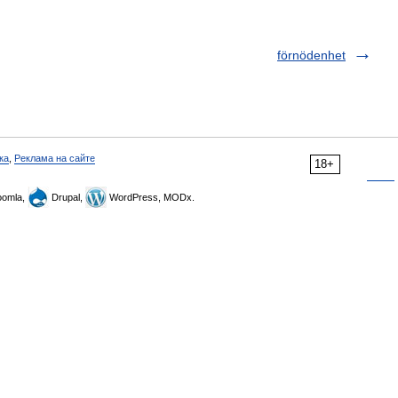
förnödenhet
ка
,
Реклама на сайте
18+
omla,
Drupal,
WordPress, MODx.